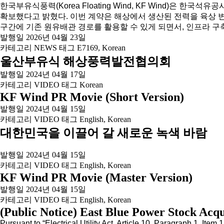
한국부유식풍력(Korea Floating Wind, KF Wind)
확보했다고 밝혔다. 이번 계약은 해상에서 생산된 전력을 육상 
구간에 기존 원유배관 경로를 활용할 수 있게 되면서, 인프라 
발행일
2026년 04월 23일
카테고리
NEWS
태그
E7169
,
Korean
울산부유식 해상풍력발전협의회
발행일
2024년 04월 17일
카테고리
VIDEO
태그
Korean
KF Wind PR Movie (Short Version)
발행일
2024년 04월 15일
카테고리
VIDEO
태그
English
,
Korean
대한민국을 이끌어 갈 새로운 녹색 바람
발행일
2024년 04월 15일
카테고리
VIDEO
태그
English
,
Korean
KF Wind PR Movie (Master Version)
발행일
2024년 04월 15일
카테고리
VIDEO
태그
English
,
Korean
(Public Notice) East Blue Power Stock Acqui
Pursuant to “Electrical Utility Act, Article 10, Paragraph 1, Item