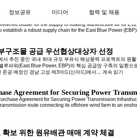
정보공유
미디어
협력 및 채용
d Bidder for the Supply of Floating substr
ferred bidder for the supply of floating substructure for its 1,
 to establish a robust supply chain for the East Blue Power (EB
뉴스
협력업체 등록
동영상
채용공고
하부구조물 공급 우선협상대상자 선정
 울산 앞바다에서 추진 중인 국내 최대 규모 부유식 해상풍력 프로젝트
워(East Blue Power, EBP)의 핵심 공급망 구축의 일
한국부유식풍력
년 준공 예정인 경남 고성 제3야드(신야드)에서…
계속 읽기
SK오션플랜트
부유식
hase Agreement for Securing Power Transmi
하부구조물
공급
urchase Agreement for Securing Power Transmission Infrastruct
우선협상대상자
transmission route connecting its offshore wind farm to an ons
선정
확보 위한 원유배관 매매 계약 체결