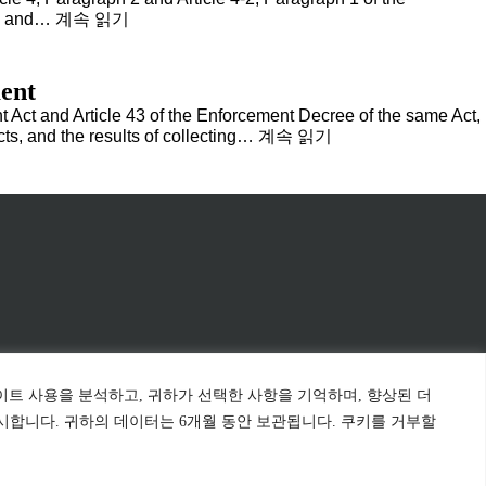
(Public
ion and…
계속 읽기
Notice)
East
Blue
ent
Power
Stock
t Act and Article 43 of the Enforcement Decree of the same Act,
Acquisition
KFW/EBP
ts, and the results of collecting…
계속 읽기
for
Opinion
Resident
Surveys
Acceptability
and
Application
Results
on
Environmental
Impact
Assessment
사이트 사용을 분석하고, 귀하가 선택한 사항을 기억하며, 향상된 더
시합니다. 귀하의 데이터는 6개월 동안 보관됩니다. 쿠키를 거부할