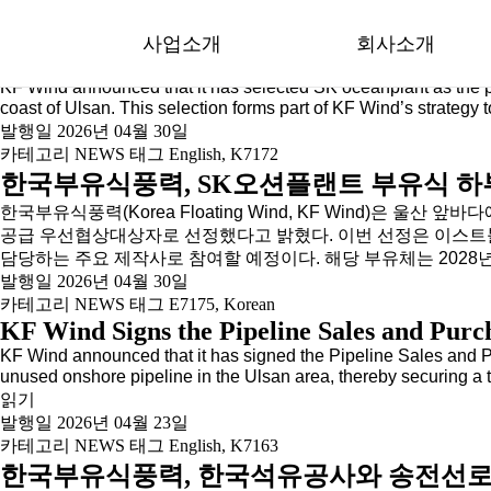
[글쓴이:]
Chanhyun Cheon
사업소개
회사소개
KF Wind Selects SK Oceanplant as Preferre
KF Wind announced that it has selected SK oceanplant as the pre
coast of Ulsan. This selection forms part of KF Wind’s strategy
KFW 및 EBP 프로젝트
주주사 소개
발행일
2026년 04월 30일
카테고리
NEWS
태그
English
,
K7172
지역정보
KFW사업팀
한국부유식풍력, SK오션플랜트 부유식 
한국부유식풍력(Korea Floating Wind, KF Wind)은
검증된 기술력
윤리강령
공급 우선협상대상자로 선정했다고 밝혔다. 이번 선정은 이스트블루파
담당하는 주요 제작사로 참여할 예정이다. 해당 부유체는 2028
ESG 경영실천
내부고발채널
발행일
2026년 04월 30일
카테고리
NEWS
태그
E7175
,
Korean
KF Wind Signs the Pipeline Sales and Purc
KF Wind announced that it has signed the Pipeline Sales and P
unused onshore pipeline in the Ulsan area, thereby securing a 
읽기
발행일
2026년 04월 23일
카테고리
NEWS
태그
English
,
K7163
한국부유식풍력, 한국석유공사와 송전선로 