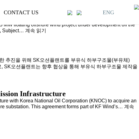
CONTACT US
ENG
ucture
125 MW floating offshore wind project under development off the
KF
P), Subject…
계속 읽기
Wind
Selects
SK
Oceanplant
as
의 원활한 추진을 위해 SK오션플랜트를 부유식 하부구조물(부유체)
Preferred
환으로, SK오션플랜트는 향후 협상을 통해 부유식 하부구조물 제작을
Bidder
,
for
the
Supply
of
ssion Infrastructure
Floating
ure with Korea National Oil Corporation (KNOC) to acquire an
substructure
KF
hore substation. This agreement forms part of KF Wind’s…
계속
Wind
Signs
the
Pipeli
Sales