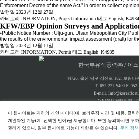
Enforcement Decree of the same Act.” In order to collect opin
발행일
2023년 12월 27일
카테고리
INFORMATION
,
Project information
태그
English
,
K493
KFW/EBP Opinion Surveys and Application
•Public Notice Number : Ulju-gun, Ulsan Metropolitan City Publ
the results of the environmental impact assessment (draft) for 
발행일
2023년 12월 11일
카테고리
INFORMATION
,
Permit
태그
English
,
K4935
한국부유식풍력㈜ / 이
44726, 울산 남구 삼산로 182, 보림타워
T. 052-227-5400 F. 052
E-mail. Info@koreafloat
개인정보처리방침
|
이 웹사이트는 귀하의 개인 데이터(예: 브라우징 시간 및 내용, 클릭
개인화된 기능(예: 선택한 언어)을 제공합니다. 또한 동의하시면 귀
© Copyrights KOREA FLOATING WIND Power Co.
권리가 있으나, 일부 웹사이트 기능이 제한될 수 있습니다.
쿠키 정책