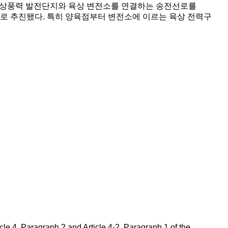
and
하여, 해상풍력 발전단지와 육상 변전소를 연결하는 송전선로를
Purch
로 추진됐다. 특히 양육점부터 변전소에 이르는 육상 전력구
Agree
for
Securi
Power
Transm
Infrast
ticle 4, Paragraph 2 and Article 4-2, Paragraph 1 of the