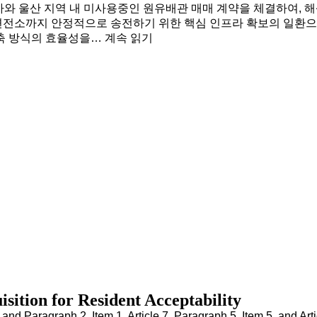
은 한국석유공사와 울산 지역 내 미사용중인 원유배관 매매 계약을 체결
변전소까지 안정적으로 송전하기 위한 핵심 인프라 확보의 일환으
한국부유식풍력,
구축 방식의 효율성을…
계속 읽기
한국석유공사와
송전선로
확보
위한
원유배관
매매
계약
체결
sition for Resident Acceptability
 1 and Paragraph 2, Item 1, Article 7, Paragraph 5, Item 5, and Ar