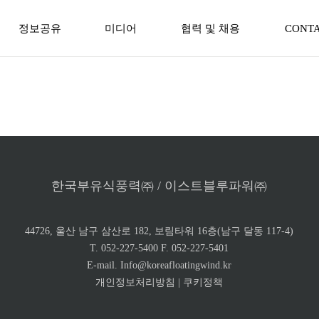
정보공유
미디어
협력 및 채용
CONTA
뉴스
협력업체 등록
동영상
채용공고
한국부유식풍력㈜ / 이스트블루파워㈜
44726, 울산 남구 삼산로 182, 보림타워 16층(남구 달동 117-4)
T. 052-227-5400 F. 052-227-5401
E-mail. Info@koreafloatingwind.kr
개인정보처리방침
|
쿠키정책