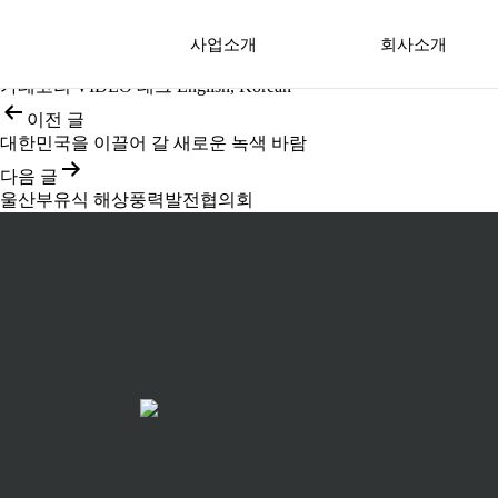
KF Wind PR Movie (Short Version)
조회수 :
539
사업소개
회사소개
발행일
2024년 04월 15일
글쓴이
Chanhyun Cheon
카테고리
VIDEO
태그
English
,
Korean
이전 글
KFW 및 EBP 프로젝트
주주사 소개
대한민국을 이끌어 갈 새로운 녹색 바람
지역정보
KFW사업팀
다음 글
울산부유식 해상풍력발전협의회
검증된 기술력
윤리강령
ESG 경영실천
내부고발채널