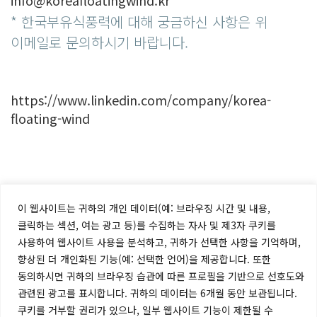
info@koreafloatingwind.kr
* 한국부유식풍력에 대해 궁금하신 사항은 위
이메일로 문의하시기 바랍니다.
https://www.linkedin.com/company/korea-
floating-wind
이 웹사이트는 귀하의 개인 데이터(예: 브라우징 시간 및 내용,
클릭하는 섹션, 여는 광고 등)를 수집하는 자사 및 제3자 쿠키를
사용하여 웹사이트 사용을 분석하고, 귀하가 선택한 사항을 기억하며,
향상된 더 개인화된 기능(예: 선택한 언어)을 제공합니다. 또한
한국부유식풍력㈜ / 이스트블루파워㈜
동의하시면 귀하의 브라우징 습관에 따른 프로필을 기반으로 선호도와
관련된 광고를 표시합니다. 귀하의 데이터는 6개월 동안 보관됩니다.
44726, 울산 남구 삼산로 182, 보림타워 16층(남구 달동 117-4)
쿠키를 거부할 권리가 있으나, 일부 웹사이트 기능이 제한될 수
T. 052-227-5400 F. 052-227-5401