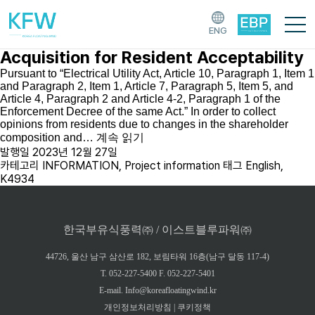
[태그:]
K4934
ENG
(Public Notice) East Blue Power Stock
Acquisition for Resident Acceptability
Pursuant to “Electrical Utility Act, Article 10, Paragraph 1, Item 1
and Paragraph 2, Item 1, Article 7, Paragraph 5, Item 5, and
Article 4, Paragraph 2 and Article 4-2, Paragraph 1 of the
Enforcement Decree of the same Act.” In order to collect
opinions from residents due to changes in the shareholder
composition and…
계속 읽기
발행일
2023년 12월 27일
카테고리
INFORMATION
,
Project information
태그
English
,
K4934
한국부유식풍력㈜ / 이스트블루파워㈜
44726, 울산 남구 삼산로 182, 보림타워 16층(남구 달동 117-4)
T. 052-227-5400 F. 052-227-5401
E-mail. Info@koreafloatingwind.kr
개인정보처리방침
|
쿠키정책