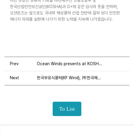
이번 뜻깊은 교류의 기회를 마련해주신 고용노동부 및
한국산업안전보건공단(KOSHA)과 G+에 깊은 감사의 뜻을 전하며,
오션윈즈는 앞으로도 국내외 해상풍력 산업 전반에 걸쳐 보다 안전한
에너지 미래를 실현해 나가기 위한 노력을 지속해 나가겠습니다.
Prev
Ocean Winds presents at KOSHA’s Annual Safety Conference, reinforcing commitment to offshore wind safety excellence in Korea
Next
한국부유식풍력(KF Wind), ㈜한국해양수산연구원 및 PSJ 컨소시엄과 어업피해조사 용역 계약 체결
To List