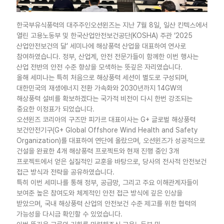
한국부유식풍력의 대주주인오션윈즈는 지난 7월 8일, 일산 킨텍스에서
열린 고용노동부 및 한국산업안전보건공단(KOSHA) 주관 ‘2025
산업안전보건의 달’ 세미나에 해상풍력 산업을 대표하여 연사로
참여하였습니다. 정부, 산업계, 안전 전문가들이 함께한 이번 행사는
산업 전반의 안전 수준 향상을 모색하는 뜻깊은 자리였습니다.
올해 세미나는 특히 처음으로 해상풍력 세션이 별도로 구성되며,
대한민국의 재생에너지 전환 가속화와 2030년까지 14GW의
해상풍력 설비를 확보하겠다는 국가적 비전이 다시 한번 강조되는
중요한 이정표가 되었습니다.
오션윈즈 코리아의 구즈만 피가르 대표이사는 G+ 글로벌 해상풍력
보건안전기구(G+ Global Offshore Wind Health and Safety
Organization)를 대표하여 연단에 올랐으며, 오션윈즈가 성공적으로
건설을 완료한 4개 해상풍력 프로젝트와 현재 진행 중인 3개
프로젝트에서 얻은 실질적인 교훈을 바탕으로, 당사의 전사적 안전보건
접근 방식과 전략을 공유하였습니다.
특히 이번 세미나를 통해 정부, 공급망, 그리고 주요 이해관계자들이
보여준 높은 참여도와 체계적인 안전 접근 방식에 깊은 인상을
받았으며, 국내 해상풍력 산업의 안전보건 수준 제고를 위한 협력의
가능성을 다시금 확인할 수 있었습니다.