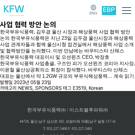
[태그:]
E3519
ENG
한국부유식풍력, 김두겸 울산 시장과 해상풍력
사업 협력 방안 논의
한국부유식풍력, 김두겸 울산 시장과 해상풍력 사업 협력 방안
논의 한국부유식풍력은 지난 23일 김두겸 울산시장과 해상풍력
사업 관계자들과 함께 울산시청 접견실에서 해상풍력 사업 소개
및 협력방안을 논의했다. 이번 만남에는 바우티스타 산체스
한국부유식풍력 대표이사 및 오션윈즈 CEO, 박장호
한국부유식풍력 사업총괄, 구즈만 피가 오션윈즈 코리아 지사장,
이윤철 울산상공회의소 회장이 참석했다. 바우티스타 산체스
대표는 울산에서 약 1.2GW 규모의 부유식해상풍력…
계속 읽기
발행일
2023년 05월 23일
카테고리
NEWS
,
SPONSORS
태그
E3519
,
Korean
한국부유식풍력㈜ / 이스트블루파워㈜
44726, 울산 남구 삼산로 182, 보림타워 16층(남구 달동 117-4)
T. 052-227-5400 F. 052-227-5401