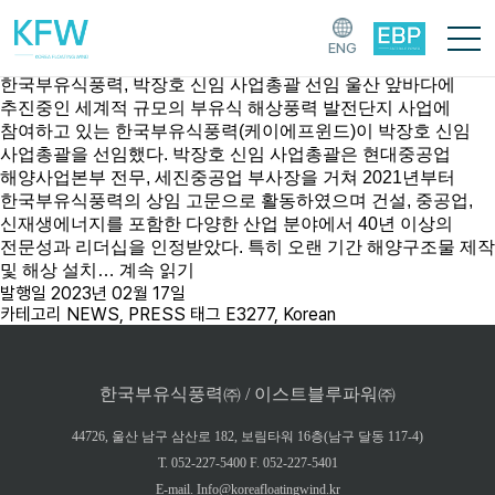
[태그:]
E3277
ENG
한국부유식풍력, 박장호 신임 사업총괄 선임
한국부유식풍력, 박장호 신임 사업총괄 선임 울산 앞바다에
추진중인 세계적 규모의 부유식 해상풍력 발전단지 사업에
참여하고 있는 한국부유식풍력(케이에프윈드)이 박장호 신임
사업총괄을 선임했다. 박장호 신임 사업총괄은 현대중공업
해양사업본부 전무, 세진중공업 부사장을 거쳐 2021년부터
한국부유식풍력의 상임 고문으로 활동하였으며 건설, 중공업,
신재생에너지를 포함한 다양한 산업 분야에서 40년 이상의
전문성과 리더십을 인정받았다. 특히 오랜 기간 해양구조물 제작
및 해상 설치…
계속 읽기
발행일
2023년 02월 17일
카테고리
NEWS
,
PRESS
태그
E3277
,
Korean
한국부유식풍력㈜ / 이스트블루파워㈜
44726, 울산 남구 삼산로 182, 보림타워 16층(남구 달동 117-4)
T. 052-227-5400 F. 052-227-5401
E-mail. Info@koreafloatingwind.kr