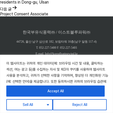
residents in Dong-gu, Ulsan
다음 글
Project Consent Associate
한국부유식풍력㈜ / 이스트블루파워㈜
44726, 울산 남구 삼산로 182, 보림타워 16층(남구 달동 117-4)
T. 052-227-5400 F. 052-227-5401
E-mail. Info@koreafloatingwind.kr
개인정보처리방침
|
쿠키정책
이 웹사이트는 귀하의 개인 데이터(예: 브라우징 시간 및 내용, 클릭하는
섹션, 여는 광고 등)를 수집하는 자사 및 제3자 쿠키를 사용하여 웹사이트
© Copyrights KOREA FLOATING WIND Power Co., Ltd. All rights reserved.
사용을 분석하고, 귀하가 선택한 사항을 기억하며, 향상된 더 개인화된 기능
(예: 선택한 언어)을 제공합니다. 또한 동의하시면 귀하의 브라우징 습관에
따른 프로필을 기반으로 선호도와 관련된 광고를 표시합니다. 귀하의
Accept All
데이터는 6개월 동안 보관됩니다. 쿠키를 거부할 권리가 있으나, 일부
웹사이트 기능이 제한될 수 있습니다.
쿠키 정책
을 참조하세요.
Sell All
Reject All
↓ English descriptions are below ↓