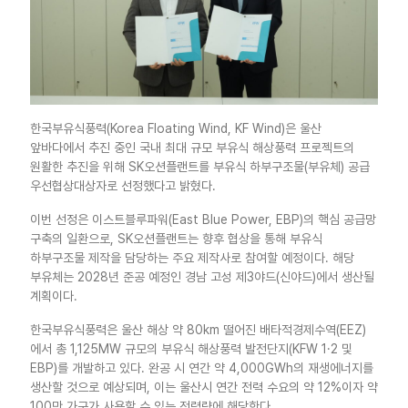
한국부유식풍력(Korea Floating Wind, KF Wind)은 울산
앞바다에서 추진 중인 국내 최대 규모 부유식 해상풍력 프로젝트의
원활한 추진을 위해 SK오션플랜트를 부유식 하부구조물(부유체) 공급
우선협상대상자로 선정했다고 밝혔다.
이번 선정은 이스트블루파워(East Blue Power, EBP)의 핵심 공급망
구축의 일환으로, SK오션플랜트는 향후 협상을 통해 부유식
하부구조물 제작을 담당하는 주요 제작사로 참여할 예정이다. 해당
부유체는 2028년 준공 예정인 경남 고성 제3야드(신야드)에서 생산될
계획이다.
한국부유식풍력은 울산 해상 약 80km 떨어진 배타적경제수역(EEZ)
에서 총 1,125MW 규모의 부유식 해상풍력 발전단지(KFW 1·2 및
EBP)를 개발하고 있다. 완공 시 연간 약 4,000GWh의 재생에너지를
생산할 것으로 예상되며, 이는 울산시 연간 전력 수요의 약 12%이자 약
100만 가구가 사용할 수 있는 전력량에 해당한다.