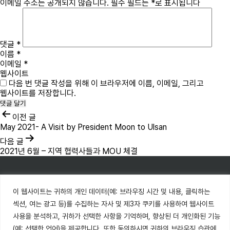
이메일 주소는 공개되지 않습니다.
필수 필드는
*
로 표시됩니다
댓글
*
이름
*
이메일
*
웹사이트
다음 번 댓글 작성을 위해 이 브라우저에 이름, 이메일, 그리고
웹사이트를 저장합니다.
이전 글
May 2021- A Visit by President Moon to Ulsan
다음 글
2021년 6월 – 지역 협력사들과 MOU 체결
한국부유식풍력㈜ / 이스트블루파워㈜
이 웹사이트는 귀하의 개인 데이터(예: 브라우징 시간 및 내용, 클릭하는
섹션, 여는 광고 등)를 수집하는 자사 및 제3자 쿠키를 사용하여 웹사이트
44726, 울산 남구 삼산로 182, 보림타워 16층(남구 달동 117-4)
사용을 분석하고, 귀하가 선택한 사항을 기억하며, 향상된 더 개인화된 기능
T. 052-227-5400 F. 052-227-5401
(예: 선택한 언어)을 제공합니다. 또한 동의하시면 귀하의 브라우징 습관에