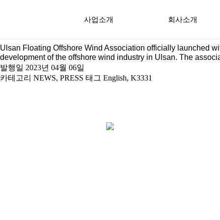
[태그:]
K3331
사업소개
회사소개
Ulsan Floating Offshore Wind Association 
Ulsan Floating Offshore Wind Association officially launched wi
KFW 및 EBP 프로젝트
주주사 소개
development of the offshore wind industry in Ulsan. The asso
발행일
2023년 04월 06일
지역정보
KFW사업팀
카테고리
NEWS
,
PRESS
태그
English
,
K3331
검증된 기술력
윤리강령
ESG 경영실천
내부고발채널