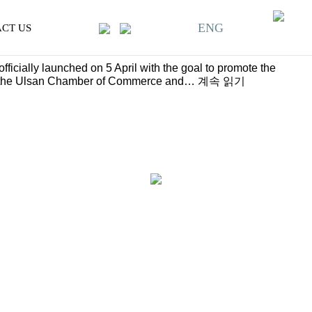
ENG
CT US
icially launched on 5 April with the goal to promote the
l at the Ulsan Chamber of Commerce and…
계속 읽기