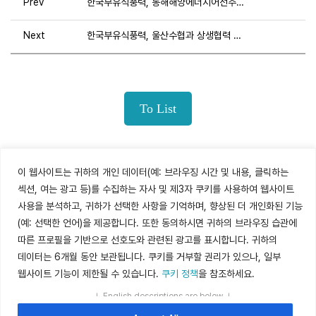
Prev
한국부유식풍력, 동해해양에너지어선주연합과 연말 감사 행사 통해 협력 의지 재확인
Next
한국부유식풍력, 울산수협과 상생협력 양해각서 체결
To List
이 웹사이트는 귀하의 개인 데이터(예: 브라우징 시간 및 내용, 클릭하는
섹션, 여는 광고 등)를 수집하는 자사 및 제3자 쿠키를 사용하여 웹사이트
사용을 분석하고, 귀하가 선택한 사항을 기억하며, 향상된 더 개인화된 기능
(예: 선택한 언어)을 제공합니다. 또한 동의하시면 귀하의 브라우징 습관에
한국부유식풍력㈜ / 이스트블루파워㈜
따른 프로필을 기반으로 선호도와 관련된 광고를 표시합니다. 귀하의
44726, 울산 남구 삼산로 182, 보림타워 16층(남구 달동 117-4)
데이터는 6개월 동안 보관됩니다. 쿠키를 거부할 권리가 있으나, 일부
T. 052-227-5400 F. 052-227-5401
웹사이트 기능이 제한될 수 있습니다.
쿠키 정책
을 참조하세요.
E-mail. Info@koreafloatingwind.kr
↓ English descriptions are below ↓
개인정보처리방침
|
쿠키정책